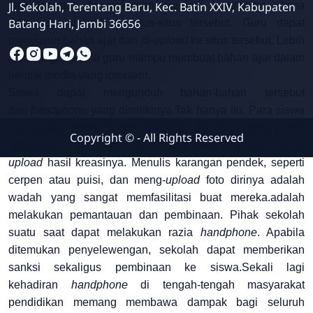
Guru sangat dimungkinkan menjadi kontributor utama
Jl. Sekolah, Terentang Baru, Kec. Batin XXIV, Kabupaten
Batang Hari, Jambi 36656
informasi edukatif di situs-situs tersebut. Guru dapat
menyusun bahan ajar dan di-
upload
ke situs tersebut. Lebih
kreatif lagi apabila guru mampu membuat bahan ajar dalam
bentuk media yang interaktif.
Siswa dapat mengunduh bahan-bahan tersebut
dari
handphone
yang dimilikinya.Tak hanya itu. Para siswa
juga dapat dimintai kontribusinya ke situs-situs yang sudah
Copyright ©
- All Rights Reserved
disediakan. Mereka diberi kesempatan untuk meng-
upload
hasil kreasinya. Menulis karangan pendek, seperti
cerpen atau puisi, dan meng-
upload
foto dirinya adalah
wadah yang sangat memfasilitasi buat mereka.adalah
melakukan pemantauan dan pembinaan. Pihak sekolah
suatu saat dapat melakukan razia
handphone
. Apabila
ditemukan penyelewengan, sekolah dapat memberikan
sanksi sekaligus pembinaan ke siswa.Sekali lagi
kehadiran
handphone
di tengah-tengah masyarakat
pendidikan memang membawa dampak bagi seluruh