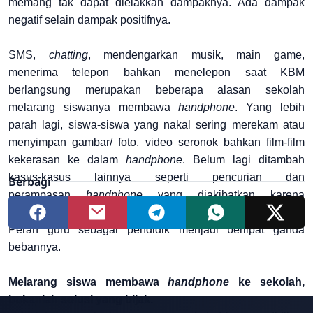
memang tak dapat dielakkan dampaknya. Ada dampak
negatif selain dampak positifnya.
SMS,
chatting
, mendengarkan musik, main game,
menerima telepon bahkan menelepon saat KBM
berlangsung merupakan beberapa alasan sekolah
melarang siswanya membawa
handphone
. Yang lebih
parah lagi, siswa-siswa yang nakal sering merekam atau
menyimpan gambar/ foto, video seronok bahkan film-film
kekerasan ke dalam
handphone
. Belum lagi ditambah
kasus-kasus lainnya seperti pencurian dan
Berbagi
perampasan
handphone
yang diakibatkan karena
kesenjangan sosial yang timbul diantara siswa itu sendiri.
Peran guru sebagai pendidik menjadi berlipat ganda
bebannya.
Melarang siswa membawa
handphone
ke sekolah,
bukanlah solusi yang bijak.