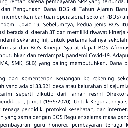
ling rentan karena pembayaran SPP yang tertunda. 
 dan Pengunaan Dana BOS di Tahun Ajaran Baru 
memberikan bantuan operasional sekolah (BOS) afi
andemi Covid-19. Sebelumnya, kedua jenis BOS it
si berada di daerah 3T dan memiliki riwayat kinerja 
ndemi sekarang ini, untuk pertama kalinya sekolah
irmasi dan BOS Kinerja. Syarat dapat BOS Afirma
mbutuhkan dan terdampak pandemi Covid-19. Adapu
 SMA, SMK, SLB) yang paling membutuhkan. Dana ba
ung dari Kementerian Keuangan ke rekening seko
h yang ada di 33.321 desa atau kelurahan di sejuml
rim seperti dikutip dari laman resmi Direktor
endikbud, Jumat (19/6/2020). Untuk Kegunaannya s
tenaga pendidik, protokol kesehatan, dan internet
an yang sama dengan BOS Reguler selama masa pand
: pembayaran guru honorer. pembayaran tenaga 