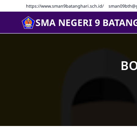
https://www.sman9batanghari.sch.id/
sman09bth@g
SMA NEGERI 9 BATAN
BO