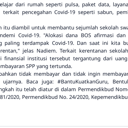
elajar dari rumah seperti pulsa, paket data, layan
n terkait pencegahan Covid-19 seperti sabun, p
 itu diambil untuk membantu sejumlah sekolah swa
andemi Covid-19. "Alokasi dana BOS afirmasi dan k
g paling terdampak Covid-19. Dan saat ini kita b
g rentan," jelas Nadiem. Terkait kerentanan seko
inansial institusi tersebut tergantung dari uang S
embayaran SPP yang tertunda.
bahkan tidak membayar dan tidak ingin membayar k
 ujarnya. Baca juga: #BantuKuatkanGuru, Ben
ngkah itu telah diatur di dalam Permendikbud Nom
81/2020, Permendikbud No. 24/2020, Kepemendikbu