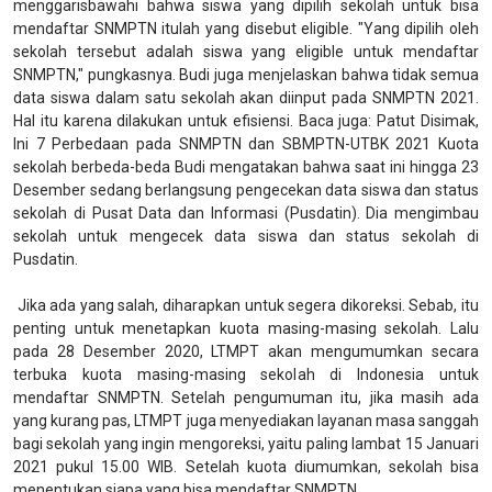
menggarisbawahi bahwa siswa yang dipilih sekolah untuk bisa
mendaftar SNMPTN itulah yang disebut eligible. "Yang dipilih oleh
sekolah tersebut adalah siswa yang eligible untuk mendaftar
SNMPTN," pungkasnya. Budi juga menjelaskan bahwa tidak semua
data siswa dalam satu sekolah akan diinput pada SNMPTN 2021.
Hal itu karena dilakukan untuk efisiensi. Baca juga: Patut Disimak,
Ini 7 Perbedaan pada SNMPTN dan SBMPTN-UTBK 2021 Kuota
sekolah berbeda-beda Budi mengatakan bahwa saat ini hingga 23
Desember sedang berlangsung pengecekan data siswa dan status
sekolah di Pusat Data dan Informasi (Pusdatin). Dia mengimbau
sekolah untuk mengecek data siswa dan status sekolah di
Pusdatin.
Jika ada yang salah, diharapkan untuk segera dikoreksi. Sebab, itu
penting untuk menetapkan kuota masing-masing sekolah. Lalu
pada 28 Desember 2020, LTMPT akan mengumumkan secara
terbuka kuota masing-masing sekolah di Indonesia untuk
mendaftar SNMPTN. Setelah pengumuman itu, jika masih ada
yang kurang pas, LTMPT juga menyediakan layanan masa sanggah
bagi sekolah yang ingin mengoreksi, yaitu paling lambat 15 Januari
2021 pukul 15.00 WIB. Setelah kuota diumumkan, sekolah bisa
menentukan siapa yang bisa mendaftar SNMPTN.